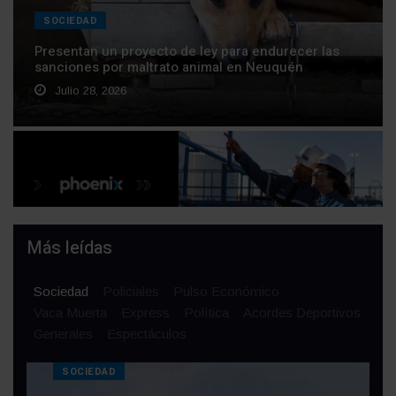
SOCIEDAD
Presentan un proyecto de ley para endurecer las
sanciones por maltrato animal en Neuquén
Julio 28, 2026
Más leídas
Sociedad
Policiales
Pulso Económico
Vaca Muerta
Express
Política
Acordes Deportivos
Generales
Espectáculos
SOCIEDAD