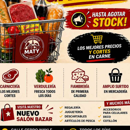
ó a habilitarse tras las
as por la gran cantidad
 y sigue interrumpido el