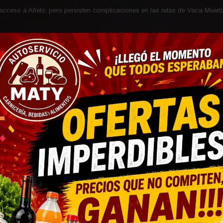
acceso a Añelo, pero persisten complicaciones en las rutas de Vaca Muert
POLICIALES
PULSO ECONÓMICO
VACA MUERTA
alizarse
o, pero
icaciones
Vaca