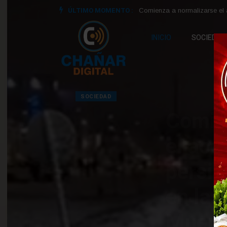
ÚLTIMO MOMENTO :
Comienza a normalizarse el 
INICIO
SOCIEDAD
SOCIEDAD
Comienza a norm
el acceso a Añel
persisten compl
en las rutas de 
Muerta