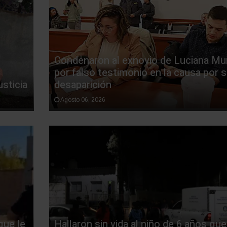
Condenaron al exnovio de Luciana M
por falso testimonio en la causa por 
sticia
desaparición
Agosto 06, 2026
que le
Hallaron sin vida al niño de 6 años que