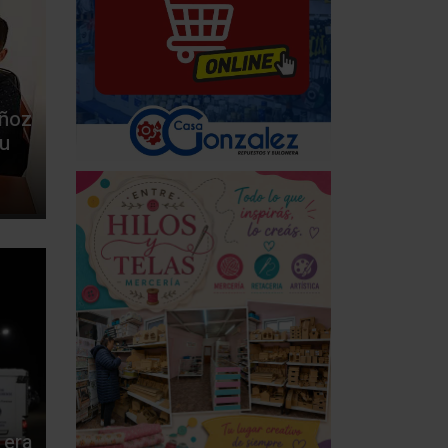
uñoz
su
 era