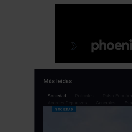
Más leídas
Sociedad
Policiales
Pulso Económ
Acordes Deportivos
Generales
Esp
SOCIEDAD