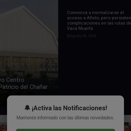
Comienza a normalizarse el
acceso a Añelo, pero persiste
complicaciones en las rutas d
Vaca Muerta
Agosto 06, 2026
vo Centro
atricio del Chañar
🔔 ¡Activa las Notificaciones!
Mantente informado con las últimas novedades.