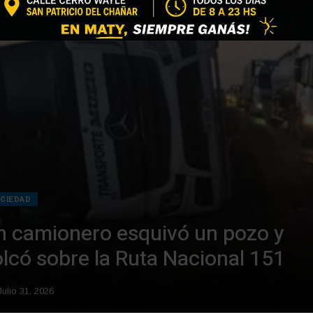
CIEDAD
n camionero esquivó un pozo y
olcó sobre la Ruta Nacional 151
ulio 31, 2026