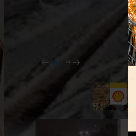
Aunque el acceso a la localidad comenz
intensas nevadas, continúan las demor
de camiones sobre la Ruta Provincial 7
tránsito hacia Rincón de los Sauces.