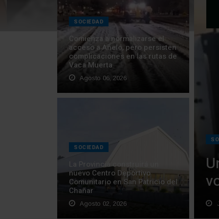
SOCIEDAD
Comienza a normalizarse el
acceso a Añelo, pero persisten
complicaciones en las rutas de
Vaca Muerta
Agosto 06, 2026
SO
SOCIEDAD
U
La Provincia construirá un
nuevo Centro Deportivo
v
Comunitario en San Patricio del
Chañar
Agosto 02, 2026
J