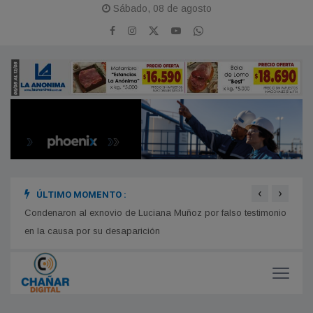
Sábado, 08 de agosto
‹
›
ÚLTIMO MOMENTO :
imonio
Comienza a normalizarse el acceso a Añelo, pero persisten
ATE s
complicaciones en las rutas de Vaca Muerta
convo