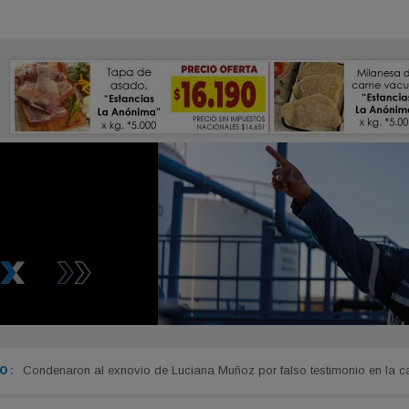
 :
Condenaron al exnovio de Luciana Muñoz por falso testimonio en la c