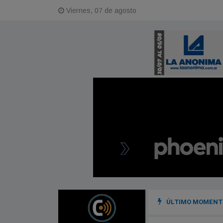
Viernes, 07 de agosto
ÚLTIMO MOMENTO
 agotó en minutos la preventa de entradas populares