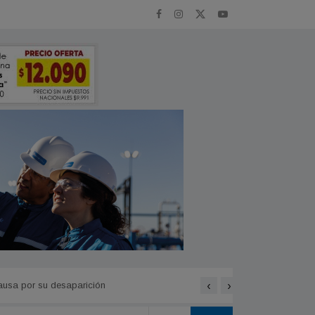
‹
›
ausa por su desaparición
Comienza a normalizarse e