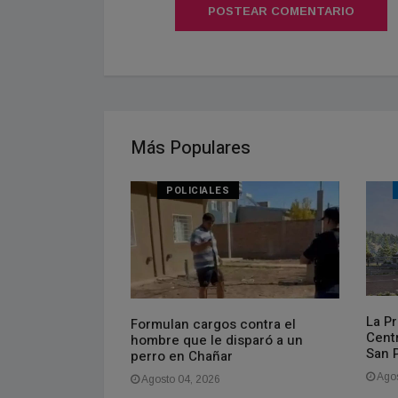
POSTEAR COMENTARIO
Más Populares
POLICIALES
La P
quivó un pozo y
Formulan cargos contra el
Cent
uta Nacional 151
hombre que le disparó a un
San P
perro en Chañar
Agos
Agosto 04, 2026