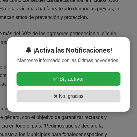
res como consecuencia directa de los femicidios. Otro
% de las víctimas había realizado denuncias previas, lo
s mecanismos de prevención y protección.
e más del 60% de los agresores pertenecían al círculo
firma que el mayor riesgo continúa dentro de entornos de
🔔 ¡Activa las Notificaciones!
Mantente informado con las últimas novedades.
de los casos con el contexto político y discursivo actual.
ontrario; hay un discurso de odio y misoginia. Los
✅ Sí, activar
uación lamentable y la vida de las mujeres está en
❌ No, gracias
iones sociales exigen la declaración urgente de la
 género, con el objetivo de garantizar recursos y
encia en todo el país. “Pedimos que se declare la
uesto a los Municipios para fortalecer espacios y